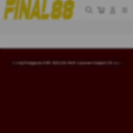
Skip
to
Cari
Troli
Login
Navigation
content
Buka Info Lebih Lanjut
ngguna 4.8/5
828.218 Aktif
Layanan Support 24 Jam Non-Stop