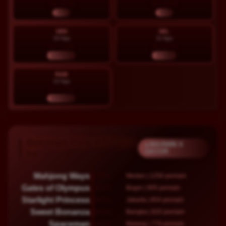
96.83%
95.06%
HOT
HOT
SEN
SEL
10 Agu
11 Agu
87.72%
91.57%
NORMAL
STABIL
RAB
12 Agu
87.47%
NORMAL
Bocoran Pola RTP Hari
● MAXWIN X
GACOR
Ini
Mahjong Ways
78%
Medan | 1256 pemain
Gates of Olympus
62%
Bogor | 905 pemain
Starlight Princess
80%
Jakarta | 854 pemain
Sweet Bonanza
89%
Bangka | 820 pemain
Spaceman
60%
Malang | 779 pemain