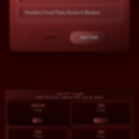
Prediksi Final Piala Dunia X Sbobet
LOGIN
DAFTAR
Layer Popup Close
LIVE RTP Final88
LIVE 23:23:16 | Update RTP tiap 15 menit
HARI INI
JUM
6 Agu
7 Agu
96.50%
91.99%
HOT
STABIL
SAB
MIN
8 Agu
9 Agu