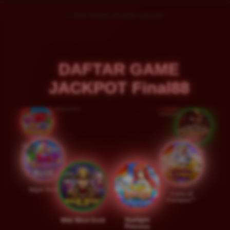
© 2026 Final88. All rights reserved.
DAFTAR GAME
JACKPOT Final88
Wild Bounty
Showdown
Mahjong Ways
Wild Bandito
Sweet Bonanza
Captain's
Bounty
Sugar Rush
Gates of
Olympus™
Starlight
Wild West Gold
Princess